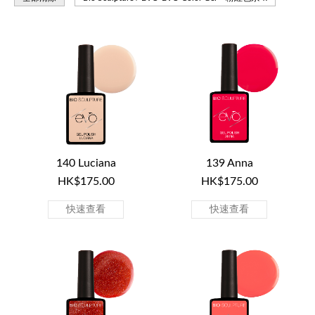
140 Luciana
139 Anna
HK$175.00
HK$175.00
快速查看
快速查看