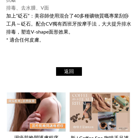
抗皺
排毒、去水腫、V面
加上”砭石”：美容師使用混合了40多種礦物質嘅專業刮痧
工具～砭石。配合CV獨有西班牙按摩手法，大大提升排水
排毒，塑造V-shape面形效果。
* 適合任何皮膚。
返回