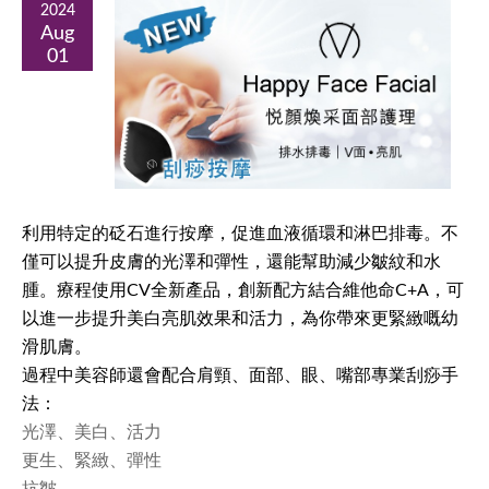
2024
Aug
01
利用特定的砭石進行按摩，促進血液循環和淋巴排毒。不
僅可以提升皮膚的光澤和彈性，還能幫助減少皺紋和水
腫。療程使用CV全新產品，創新配方結合維他命C+A，可
以進一步提升美白亮肌效果和活力，為你帶來更緊緻嘅幼
滑肌膚。
過程中美容師還會配合肩頸、面部、眼、嘴部專業刮痧手
法：
光澤、美白、活力
更生、緊緻、彈性