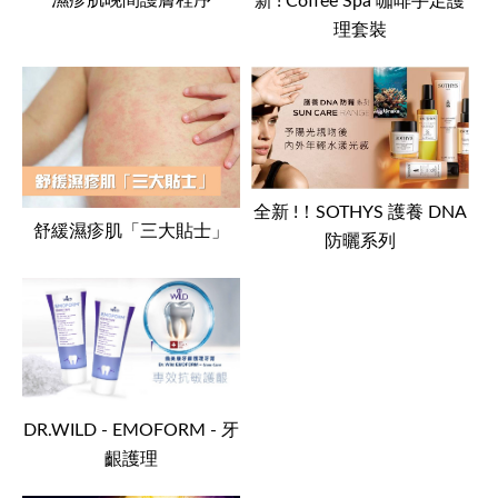
濕疹肌晚間護膚程序
新 ! Coffee Spa 咖啡手足護
理套裝
全新 !！SOTHYS 護養 DNA
舒緩濕疹肌「三大貼士」
防曬系列
DR.WILD - EMOFORM - 牙
齦護理